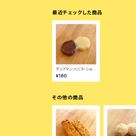
最近チェックした商品
ディアマンバニラ・ショコ
ラクッキー【袋入り各2
¥180
枚・全4枚】
その他の商品