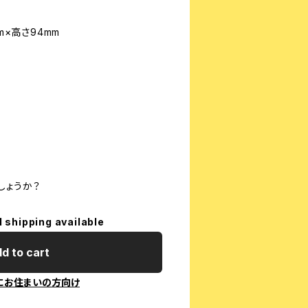
m×高さ94mm
しょうか？
l shipping available
d to cart
にお住まいの方向け